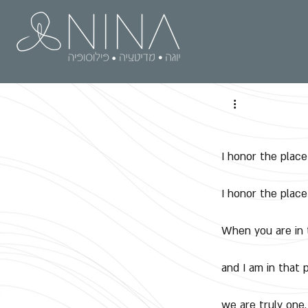
I honor the place
I honor the place
When you are in 
and I am in that 
we are truly one.