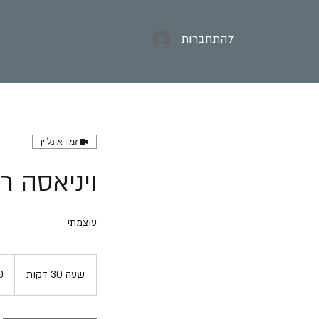
להתחברות
זמין אונליין
ויניאסה ר
עוצמתי
80
שקלי
שעה 30 דקות
ש
חדשי
ע
3