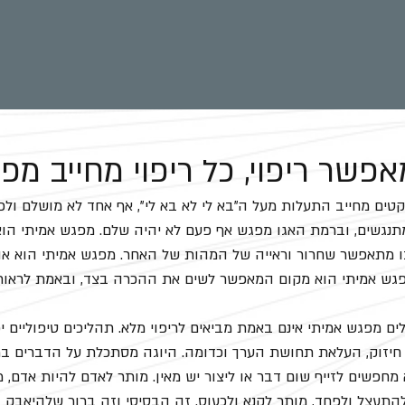
פשר ריפוי, כל ריפוי מחייב מפג
קטים מחייב התעלות מעל ה"בא לי לא בא לי", אף אחד לא מושלם ולכ
מתנגשים, וברמת האגו מפגש אף פעם לא יהיה שלם. מפגש אמיתי הו
בו מתאפשר שחרור וראייה של המהות של האחר. מפגש אמיתי הוא א
מפגש אמיתי הוא מקום המאפשר לשים את ההכרה בצד, ובאמת לראות
לים מפגש אמיתי אינם באמת מביאים לריפוי מלא. תהליכים טיפוליים יכ
ל חיזוק, העלאת תחושת הערך וכדומה. היוגה מסתכלת על הדברים במב
 מחפשים לזייף שום דבר או ליצור יש מאין. מותר לאדם להיות אדם, מ
להתעצל ולפחד, מותר לקנא ולכעוס. זה הבסיסי וזה ברור שלהיאבק בז