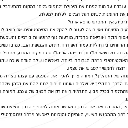
עובדת על מנת לפתח את היכולת "לתפוס גלים" במקום להתערבל ב
 את האומנות לשוט העל הגלים, לעלות למעלה. 
תרפיה, איך המפגש מרפא אותו?
יה מסוימת ואני רוצה לעזור לו להקל את הסימפטומים. אם כואב לו
אסוף מולה ואודיאנה בהנדה, מודעות גוף לרוטציות בירכיים והשפעתן
 הרווחים בין חוליות עמוד השידרה, חיזוק והגמשת הגב, כמובן נשימ
בנה כשכשאני מתבונן בנשימה אני מתבסס במקום המודע. מתחיל מ
אולטימטיבי ברמה הגבוהה ביותר. באיזשהו שלב האדם שוכח שהוא 
ורוצה להמשיך לפגוש את עצמו.
נחה של התהליך? המורה צריך להכיר את המפגש עם עצמו בצורה מ
 הדרך. בתהליך יש שלבים ואנחנו חייבים לתת להם את הזמן שלהם.
שהתלמיד בכלל מבין. התלמיד רואה רק את הכאב של עצמו. המורה ר
.
יד, המורה רואה את הדרך ומאפשר אותה למחפש הדרך. נמצאת שם
רחב מהמפגש האישי, האתיקה והנכונות לאפשר מרחב טרנסנדנטלי 