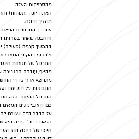
מהטכניקות האלה.
האתה יוגה (תנוחות) והר
תהליך היוגה.
אחר כך מתרחשת הניאנה (
וההבנה שאחר במהותו הוא
בהמשך קרמה (פעולה) יוג
ולבסוף בהקתי(התמסרות)
התרגול של תנוחות היוגה
מהאף, עובדה המגבירה את
מתרוצץ אחרי גירויי החוש
התבוננות על הנשימה ועל
התרגול המיוחד הזה נותן 
כמו האובייקטים הנראים ו
על הדבר הזה שגורם להם 
הגאונות של היוגה היא שב
היופי של היוגה הוא העדי
לשלוט ולהחליט, היא באה