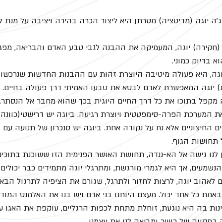
ג'ה יוגה (מדיטציה) מטרתן היא ליצור הכרה בהירה ויציבה על מנת 
חקירה) יוגה, המעמיקה את ההבנה לגבי טבע האדם והבריאה, מפגש
 בדיוק כמוני.
ה, היא פעולה מיטיבה היוצרת זהות עם ההבנות החדשות שנרכשו 
 יוגה המאפשרת לאדם לבטא את טבעו האמיתי דרך פעולה בחיים.
 מקפל בתוכו את כל דרך החיים היוגית בכך שהוא מחבר אל הנסתר. 
 המערכת הפרה-סימפטטית ויוצרת רגיעה. ביוגה יש דרישטי(כוונה),
ים החיצוניים אלא נח על נקודה אחת. ביוגה יש סנכרון של תנועה עם 
 תחושות הגוף. 
לנו גישה אל הא-ננדה, תחושת האושר הפנימית הזו ששוכנת בתוכינו, 
הנשמעים, אך היא לגמרי מורגשת, ומתרגלי יוגה מתמידים כבר יכולי
לאהוב יוגה, לרצות לחזור ולתרגל, שגורם את הציפיה לתרגול הבא.
אמת כל אחד יכול. מעצם היותנו בני אדם ויש בנו את האלמנט המודע,
נות בה היא נוגעת, זוחלת מתחת לכפות הרגליים, עוקפת את האגו ע
 במסווה של כושר ומביאה לנו את עצמנו.