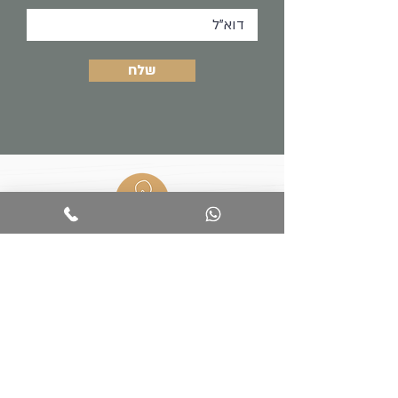
שלח
נינה
054-303-4004
רחוב דור 7, כוכב יאיר
ninyoga@gmail.com
הצהרת נגישות